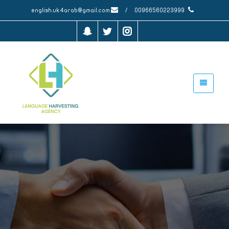
english.uk4arab@gmail.com
/
00966560223999