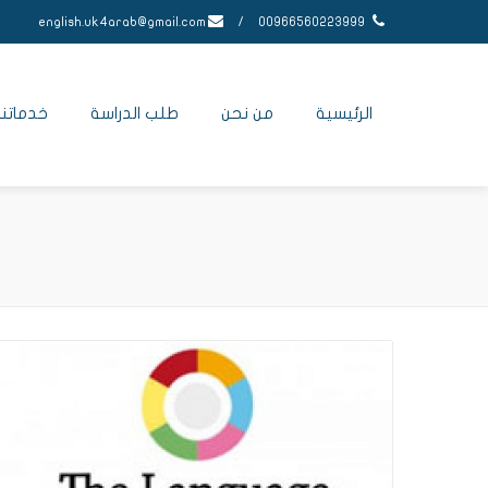
english.uk4arab@gmail.com
/
00966560223999
الرئيسية
من نحن
طلب الدراسة
خدماتنا