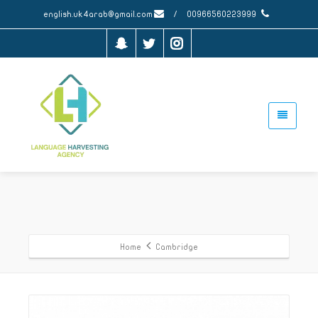
english.uk4arab@gmail.com
/
00966560223999
Home
Cambridge