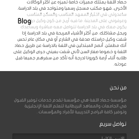
حصاد اللغة يمتلك مميزات خاصة تميزه عن أكثر الوكالات
الأخرى، فهو مكتب مسجل رسميا ومتواجد في بلد الدراسة.
ساعدوني في اختيار المعهد المناسب والسكن المناسب
Blog
وعرفوني على المدينة. ما فيه أريح من كون وكيل دراستك
يكون معك في بلد الدراسة تتواصل معه مباشرة ويساعدك
ويحل مشاكلك. من أكثر الأشياء المريحة في بلد الدراسة إذا
شفت وكيل دراستك صدفة في الشارع أو في مكان عام تحس
أنك مطمئن. أنصح المبتدئين في اللغة بالدراسة عن طريق حصاد
اللغة و خصوصا صغار السن لأني شفت بعيني حرص الوكيل على
طلابه أثناء أزمة كورونا لدرجة أنه تأكد من سفرهم جميعا قبل
عودته.
من نحن
مؤسسة حصاد اللغة هي مؤسسة تقدم خدمات توفير القبول
في الجامعات والمعاهد البريطانية لتعلم اللغة الإنجليزية
وتوفير كافة البرامج التدريبية للأفراد والمؤسسات .
تواصل سريع