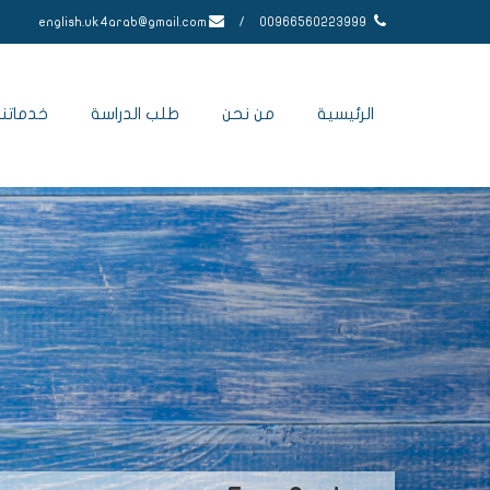
english.uk4arab@gmail.com
/
00966560223999
الرئيسية
من نحن
طلب الدراسة
خدماتنا