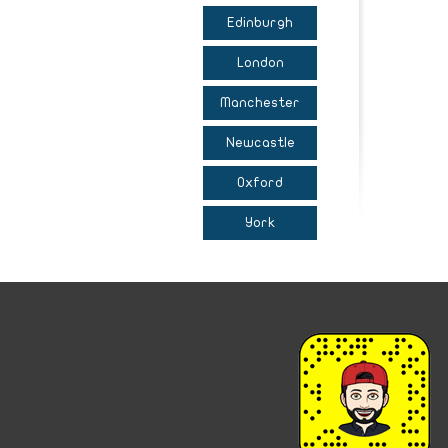
Edinburgh
London
Manchester
Newcastle
Oxford
York